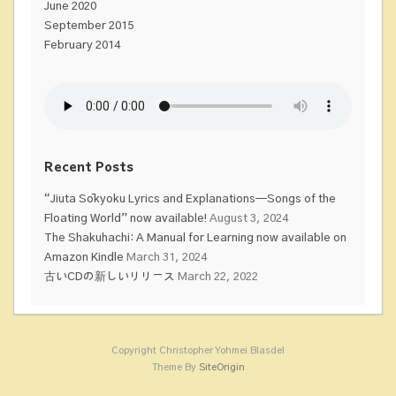
June 2020
September 2015
February 2014
Recent Posts
“Jiuta Sōkyoku Lyrics and Explanations—Songs of the
Floating World” now available!
August 3, 2024
The Shakuhachi: A Manual for Learning now available on
Amazon Kindle
March 31, 2024
古いCDの新しいリリース
March 22, 2022
Copyright Christopher Yohmei Blasdel
Theme By
SiteOrigin