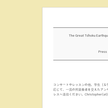
Skip
to
content
The Great Tōhoku Earthq
Press
コンサートやレッスンの他、学生（＆
応じて、一流の邦楽奏者を交えたアン
レスへ送信ください。Christopher(at)y