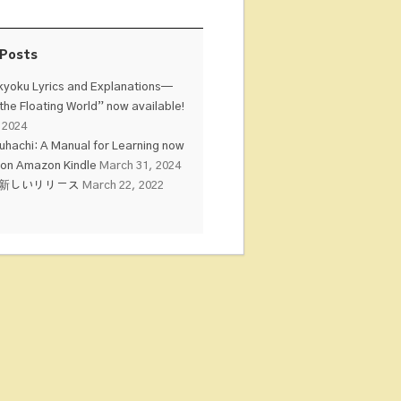
 Posts
kyoku Lyrics and Explanations—
the Floating World” now available!
 2024
hachi: A Manual for Learning now
 on Amazon Kindle
March 31, 2024
の新しいリリース
March 22, 2022