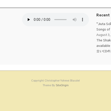
Recent
“Jiuta Sō
Songs of 
August 3,
The Shaku
available
古いCD
Copyright Christopher Yohmei Blasdel
Theme By
SiteOrigin